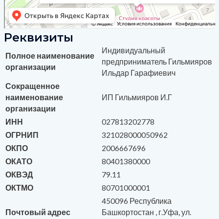
Реквизиты
Индивидуальный
Полное наименование
предприниматель Гильмияров
организации
Ильдар Гарафиевич
Сокращенное
наименование
ИП Гильмияров И.Г
организации
ИНН
027813202778
ОГРНИП
321028000050962
ОКПО
2006667696
ОКАТО
80401380000
ОКВЭД
79.11
ОКТМО
80701000001
450096 Республика
Почтовый адрес
Башкортостан , г.Уфа, ул.